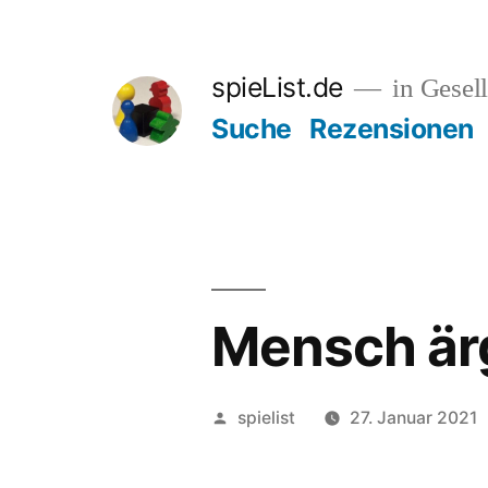
Zum
Inhalt
spieList.de
in Gesell
springen
Suche
Rezensionen
Mensch ärg
Veröffentlicht
spielist
27. Januar 2021
von