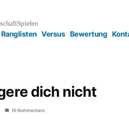
schaftSpielen
Ranglisten
Versus
Bewertung
Kont
ere dich nicht
zu
10 Kommentare
Mensch
ärgere