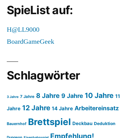
SpieList auf:
H@LL9000
BoardGameGeek
Schlagwörter
10 Jahre
8 Jahre
9 Jahre
11
7 Jahre
3 Jahre
12 Jahre
Arbeitereinsatz
14 Jahre
Jahre
Brettspiel
Deckbau
Deduktion
Bauernhof
Empfehlung!
Dungeon
Eisenbahnspiel