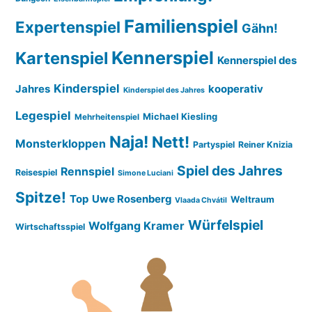
Familienspiel
Expertenspiel
Gähn!
Kennerspiel
Kartenspiel
Kennerspiel des
Kinderspiel
Jahres
kooperativ
Kinderspiel des Jahres
Legespiel
Michael Kiesling
Mehrheitenspiel
Naja!
Nett!
Monsterkloppen
Partyspiel
Reiner Knizia
Spiel des Jahres
Rennspiel
Reisespiel
Simone Luciani
Spitze!
Top
Uwe Rosenberg
Weltraum
Vlaada Chvátil
Würfelspiel
Wolfgang Kramer
Wirtschaftsspiel