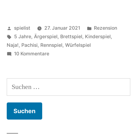
Veröffentlicht
Veröffentlicht
spielist
27. Januar 2021
Rezension
von
Schlagwörter:
in
5 Jahre
,
Ärgerspiel
,
Brettspiel
,
Kinderspiel
,
Naja!
,
Pachisi
,
Rennspiel
,
Würfelspiel
zu
10 Kommentare
Mensch
ärgere
dich
Suchen
nicht
nach: