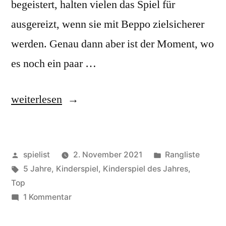
begeistert, halten vielen das Spiel für
ausgereizt, wenn sie mit Beppo zielsicherer
werden. Genau dann aber ist der Moment, wo
es noch ein paar …
„Kinderspiele
weiterlesen
ab
5
Veröffentlicht
Veröffentlicht
spielist
2. November 2021
Rangliste
Jahren“
von
Schlagwörter:
in
5 Jahre
,
Kinderspiel
,
Kinderspiel des Jahres
,
Top
zu
1 Kommentar
Kinderspiele
ab