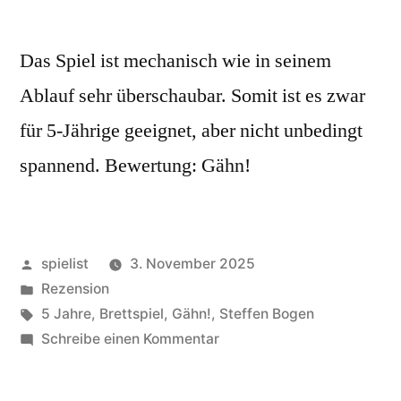
Das Spiel ist mechanisch wie in seinem
Ablauf sehr überschaubar. Somit ist es zwar
für 5-Jährige geeignet, aber nicht unbedingt
spannend. Bewertung: Gähn!
Veröffentlicht
spielist
3. November 2025
von
Veröffentlicht
Rezension
in
Schlagwörter:
5 Jahre
,
Brettspiel
,
Gähn!
,
Steffen Bogen
zu
Schreibe einen Kommentar
Schnappt
Hubi