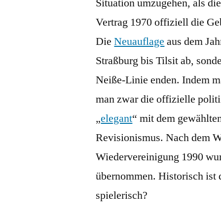
Situation umzugehen, als di
Vertrag 1970 offiziell die G
Die
Neuauflage
aus dem Jahr
Straßburg bis Tilsit ab, sond
Neiße-Linie enden. Indem ma
man zwar die offizielle poli
„
elegant
“ mit dem gewählten
Revisionismus. Nach dem Wa
Wiedervereinigung 1990 wurd
übernommen. Historisch ist d
spielerisch?