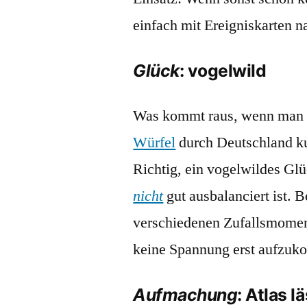
einfach mit Ereigniskarten n
Glück
: vogelwild
Was kommt raus, wenn man zu
Würfel
durch Deutschland ku
Richtig, ein vogelwildes Gl
nicht
gut ausbalanciert ist. B
verschiedenen Zufallsmoment
keine Spannung erst aufzu
Aufmachung
: Atlas l