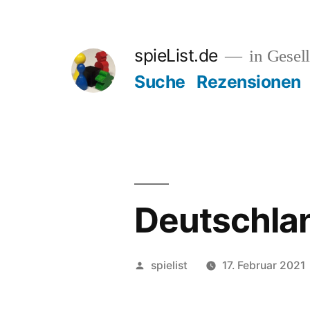
Zum
Inhalt
spieList.de
in Gesell
springen
Suche
Rezensionen
Deutschla
Veröffentlicht
spielist
17. Februar 2021
von