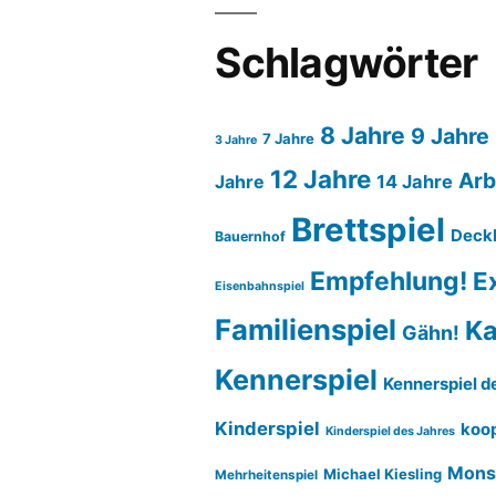
Schlagwörter
8 Jahre
9 Jahre
7 Jahre
3 Jahre
12 Jahre
Arb
14 Jahre
Jahre
Brettspiel
Deck
Bauernhof
Empfehlung!
E
Eisenbahnspiel
Familienspiel
Ka
Gähn!
Kennerspiel
Kennerspiel d
Kinderspiel
koop
Kinderspiel des Jahres
Mons
Michael Kiesling
Mehrheitenspiel