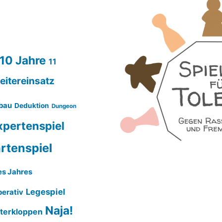
10 Jahre
11
eitereinsatz
bau
Deduktion
Dungeon
xpertenspiel
rtenspiel
es Jahres
Legespiel
erativ
Naja!
terkloppen