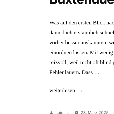
Was auf den ersten Blick nac
dann doch erstaunlich schnel
vorher besser auskannten, we
einordnen lassen. Mit weni
reizvoll, weil recht oft bli
Fehler lauern. Dass …
„Anno
weiterlesen
Domini
sowie
Veröffentlicht
spielist
23. März 2025