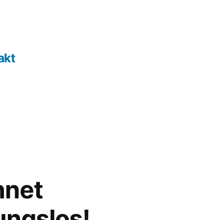
akt
hnet
ungslos!