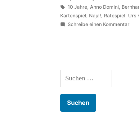
Ausgerechnet
von
Schlagwörter:
10 Jahre
,
Anno Domini
,
Bernha
Kartenspiel
,
Naja!
,
Ratespiel
,
Urs 
Buxtehude/Uppsala:
zu
Schreibe einen Kommentar
orientierungslos!“
Ann
Dom
sow
Aus
Bux
Suchen
orie
nach: