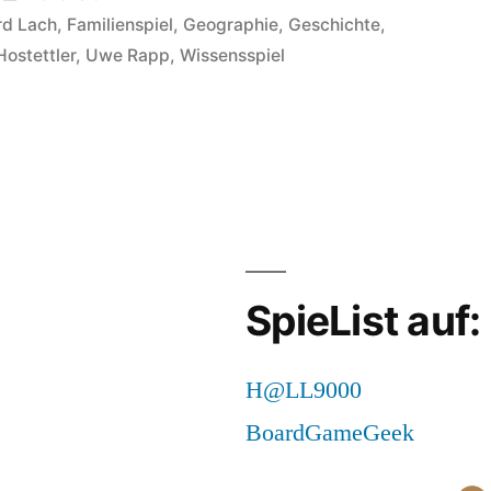
in
rd Lach
,
Familienspiel
,
Geographie
,
Geschichte
,
Hostettler
,
Uwe Rapp
,
Wissensspiel
o
ini
ie
gerechnet
tehude/Uppsala:
ntierungslos!
SpieList auf:
H@LL9000
BoardGameGeek