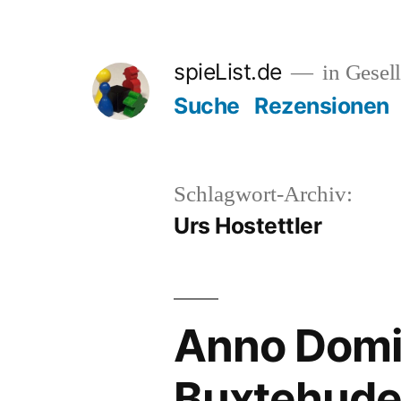
Zum
Inhalt
spieList.de
in Gesell
springen
Suche
Rezensionen
Schlagwort-Archiv:
Urs Hostettler
Anno Domi
Buxtehude/