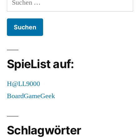
Ausgerechnet
nach:
Buxtehude/Uppsala:
orientierungslos!
SpieList auf:
H@LL9000
BoardGameGeek
Schlagwörter