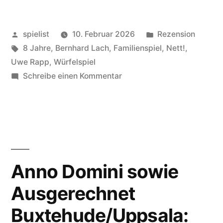
Veröffentlicht
Veröffentlicht
spielist
10. Februar 2026
Rezension
von
Schlagwörter:
in
8 Jahre
,
Bernhard Lach
,
Familienspiel
,
Nett!
,
Uwe Rapp
,
Würfelspiel
zu
Schreibe einen Kommentar
Qwinto:
Spielräume!
Anno Domini sowie
Ausgerechnet
Buxtehude/Uppsala: