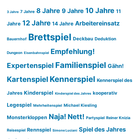
10 Jahre
8 Jahre
9 Jahre
11
7 Jahre
3 Jahre
12 Jahre
Arbeitereinsatz
14 Jahre
Jahre
Brettspiel
Deckbau
Deduktion
Bauernhof
Empfehlung!
Dungeon
Eisenbahnspiel
Familienspiel
Expertenspiel
Gähn!
Kennerspiel
Kartenspiel
Kennerspiel des
Kinderspiel
Jahres
kooperativ
Kinderspiel des Jahres
Legespiel
Michael Kiesling
Mehrheitenspiel
Naja!
Nett!
Monsterkloppen
Partyspiel
Reiner Knizia
Spiel des Jahres
Rennspiel
Reisespiel
Simone Luciani