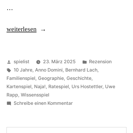
…
„Anno
weiterlesen
Domini
sowie
Veröffentlicht
Veröffentlicht
spielist
23. März 2025
Rezension
Ausgerechnet
von
Schlagwörter:
in
10 Jahre
,
Anno Domini
,
Bernhard Lach
,
Buxtehude/Uppsala:
Familienspiel
,
Geographie
,
Geschichte
,
orientierungslos!“
Kartenspiel
,
Naja!
,
Ratespiel
,
Urs Hostettler
,
Uwe
Rapp
,
Wissensspiel
zu
Schreibe einen Kommentar
Anno
Domini
sowie
Suchen