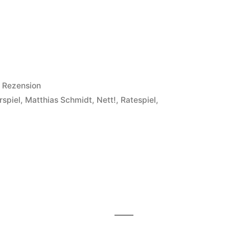
Veröffentlicht
Rezension
in
rspiel
,
Matthias Schmidt
,
Nett!
,
Ratespiel
,
!