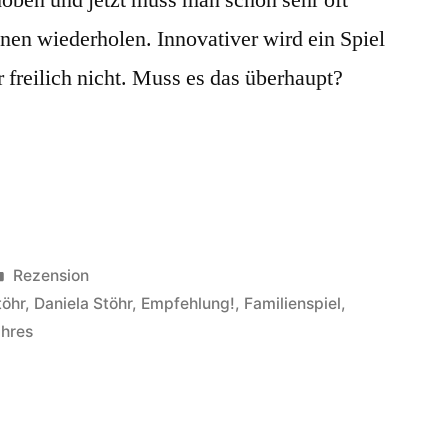
ionen wiederholen. Innovativer wird ein Spiel
 freilich nicht. Muss es das überhaupt?
Veröffentlicht
Rezension
in
töhr
,
Daniela Stöhr
,
Empfehlung!
,
Familienspiel
,
ahres
ures:
ritten!