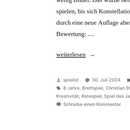
spielen, bis sich Konstellat
durch eine neue Auflage aber
Bewertung: …
„Pictures:
weiterlesen
Umstritten!“
Veröffentlicht
spielist
30. Juli 2024
von
Schlagwörter:
8 Jahre
,
Brettspiel
,
Christian S
Kreativität
,
Ratespiel
,
Spiel des J
zu
Schreibe einen Kommentar
Pict
Umst