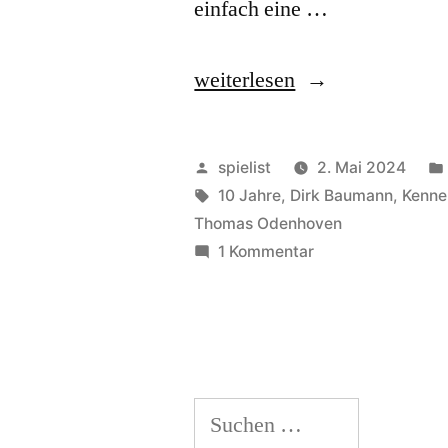
einfach eine …
„Krazy
weiterlesen
Wordz:
Fröhliches
Veröffentlicht
spielist
2. Mai 2024
Wörterbasteln
von
Schlagwörter:
10 Jahre
,
Dirk Baumann
,
Kenne
Thomas Odenhoven
mit
zu
1 Kommentar
Abnutzungseffekt!“
Krazy
Wordz:
Fröhliches
Wörterbasteln
mit
Suchen
Abnutzungseffekt