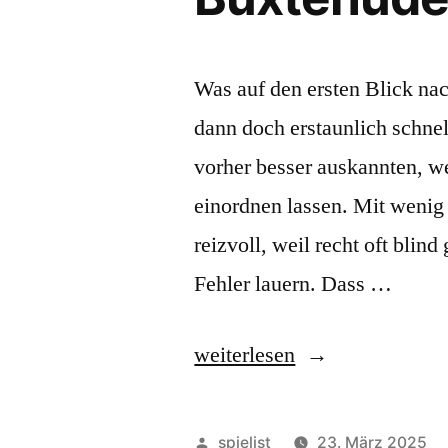
Was auf den ersten Blick nac
dann doch erstaunlich schnel
vorher besser auskannten, we
einordnen lassen. Mit weni
reizvoll, weil recht oft bli
Fehler lauern. Dass …
„Anno
weiterlesen
Domini
sowie
Veröffentlicht
spielist
23. März 2025