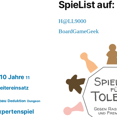
SpieList auf:
H@LL9000
BoardGameGeek
10 Jahre
11
eitereinsatz
bau
Deduktion
Dungeon
xpertenspiel