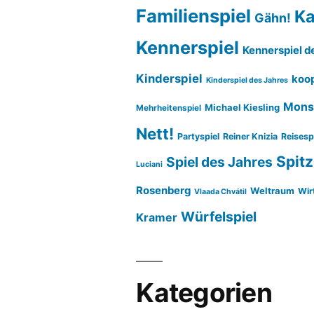
Familienspiel
Ka
Gähn!
Kennerspiel
Kennerspiel d
Kinderspiel
koop
Kinderspiel des Jahres
Mons
Michael Kiesling
Mehrheitenspiel
Nett!
Partyspiel
Reiner Knizia
Reisesp
Spitz
Spiel des Jahres
Luciani
Rosenberg
Weltraum
Wir
Vlaada Chvátil
Würfelspiel
Kramer
Kategorien