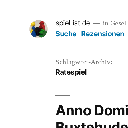
Zum
Inhalt
spieList.de
in Gesell
springen
Suche
Rezensionen
Schlagwort-Archiv:
Ratespiel
Anno Domi
Buxtehude/