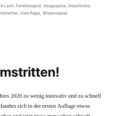
in
rd Lach
,
Familienspiel
,
Geographie
,
Geschichte
,
Hostettler
,
Uwe Rapp
,
Wissensspiel
o
ini
ie
gerechnet
tehude/Uppsala:
ntierungslos!
mstritten!
ahres 2020 zu wenig innovativ und zu schnell
efanden sich in der ersten Auflage etwas
oben und jetzt muss man schon sehr oft