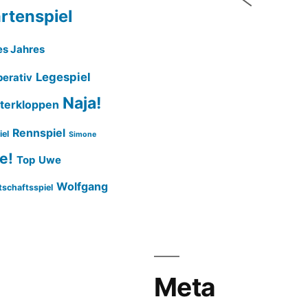
rtenspiel
es Jahres
Legespiel
erativ
Naja!
terkloppen
Rennspiel
iel
Simone
e!
Top
Uwe
Wolfgang
tschaftsspiel
Meta