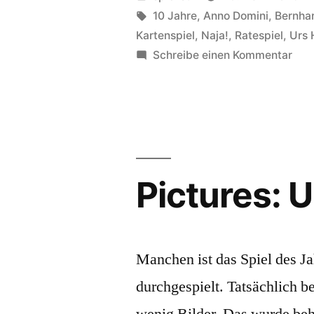
Ausgerechnet
von
Schlagwörter:
10 Jahre
,
Anno Domini
,
Bernha
Kartenspiel
,
Naja!
,
Ratespiel
,
Urs 
Buxtehude/Uppsala:
zu
Schreibe einen Kommentar
orientierungslos!“
Ann
Dom
sow
Aus
Bux
orie
Pictures: U
Manchen ist das Spiel des J
durchgespielt. Tatsächlich b
wenig Bilder. Das wurde beh