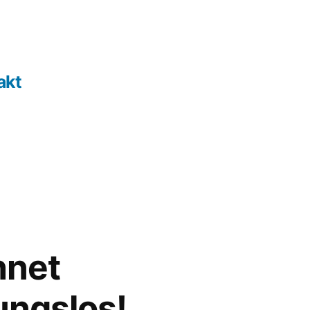
akt
hnet
ungslos!