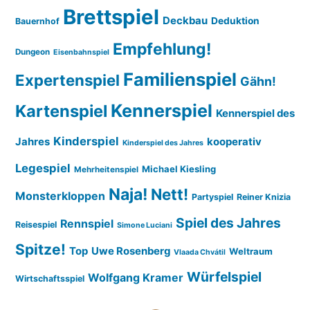
Brettspiel
Deckbau
Deduktion
Bauernhof
Empfehlung!
Dungeon
Eisenbahnspiel
Familienspiel
Expertenspiel
Gähn!
Kennerspiel
Kartenspiel
Kennerspiel des
Kinderspiel
Jahres
kooperativ
Kinderspiel des Jahres
Legespiel
Michael Kiesling
Mehrheitenspiel
Naja!
Nett!
Monsterkloppen
Partyspiel
Reiner Knizia
Spiel des Jahres
Rennspiel
Reisespiel
Simone Luciani
Spitze!
Top
Uwe Rosenberg
Weltraum
Vlaada Chvátil
Würfelspiel
Wolfgang Kramer
Wirtschaftsspiel