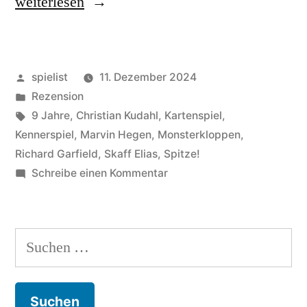
„Mindbug:
weiterlesen
Zündet
nicht
Veröffentlicht
spielist
11. Dezember 2024
beim
von
Veröffentlicht
Rezension
ersten
in
Schlagwörter:
9 Jahre
,
Christian Kudahl
,
Kartenspiel
,
Mal!“
Kennerspiel
,
Marvin Hegen
,
Monsterkloppen
,
Richard Garfield
,
Skaff Elias
,
Spitze!
zu
Schreibe einen Kommentar
Mindbug:
Zündet
nicht
Suchen
beim
nach:
ersten
Mal!