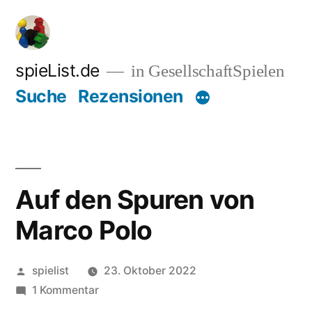
Zum
Inhalt
springen
spieList.de
in GesellschaftSpielen
Suche
Rezensionen
Auf den Spuren von
Marco Polo
Veröffentlicht
spielist
23. Oktober 2022
von
zu
1 Kommentar
Auf