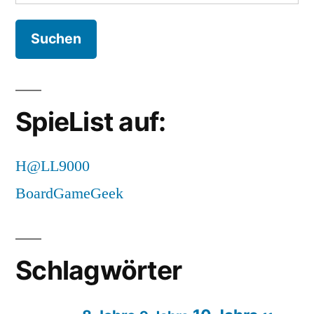
nach:
SpieList auf:
H@LL9000
BoardGameGeek
Schlagwörter