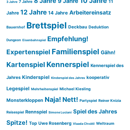
10 Jahre
8 Jahre
9 Jahre
11
7 Jahre
3 Jahre
12 Jahre
Arbeitereinsatz
14 Jahre
Jahre
Brettspiel
Deckbau
Deduktion
Bauernhof
Empfehlung!
Dungeon
Eisenbahnspiel
Familienspiel
Expertenspiel
Gähn!
Kennerspiel
Kartenspiel
Kennerspiel des
Kinderspiel
Jahres
kooperativ
Kinderspiel des Jahres
Legespiel
Michael Kiesling
Mehrheitenspiel
Naja!
Nett!
Monsterkloppen
Partyspiel
Reiner Knizia
Spiel des Jahres
Rennspiel
Reisespiel
Simone Luciani
Spitze!
Top
Uwe Rosenberg
Weltraum
Vlaada Chvátil