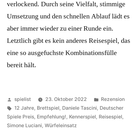
verlockend. Durch seine Vielfalt, stimmige
Umsetzung und den schnellen Ablauf lädt es
aber immer wieder zu einer Runde ein.
Letztlich gibt es kein anderes Reisespiel, das
eine so ausgefuchste Kombinationsfülle
bereit hält.
Veröffentlicht
Veröffentlicht
spielist
23. Oktober 2022
Rezension
von
Schlagwörter:
in
12 Jahre
,
Brettspiel
,
Daniele Tascini
,
Deutscher
Spiele Preis
,
Empfehlung!
,
Kennerspiel
,
Reisespiel
,
Simone Luciani
,
Würfeleinsatz