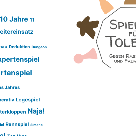
10 Jahre
11
eitereinsatz
bau
Deduktion
Dungeon
xpertenspiel
rtenspiel
es Jahres
Legespiel
erativ
Naja!
terkloppen
Rennspiel
iel
Simone
e!