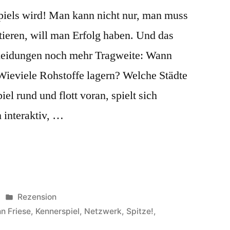
Spiels wird! Man kann nicht nur, man muss
tieren, will man Erfolg haben. Und das
cheidungen noch mehr Tragweite: Wann
ieviele Rohstoffe lagern? Welche Städte
el rund und flott voran, spielt sich
 interaktiv, …
Veröffentlicht
Rezension
in
n Friese
,
Kennerspiel
,
Netzwerk
,
Spitze!
,