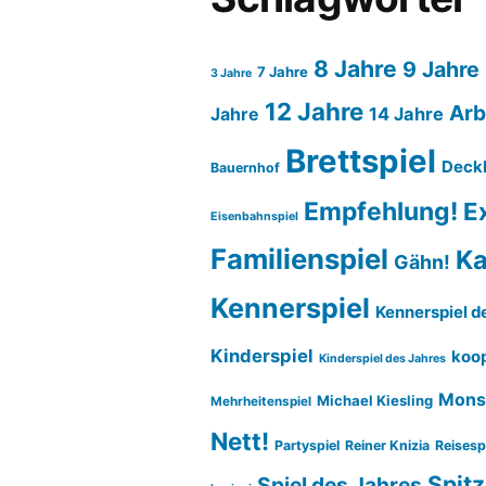
8 Jahre
9 Jahre
7 Jahre
3 Jahre
12 Jahre
Arb
14 Jahre
Jahre
Brettspiel
Deck
Bauernhof
Empfehlung!
E
Eisenbahnspiel
Familienspiel
Ka
Gähn!
Kennerspiel
Kennerspiel d
Kinderspiel
koop
Kinderspiel des Jahres
Mons
Michael Kiesling
Mehrheitenspiel
Nett!
Partyspiel
Reiner Knizia
Reisesp
Spitz
Spiel des Jahres