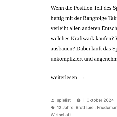
Wenn die Position Teil des 
heftig mit der Rangfolge Tak
verleiht allen anderen Ents
welches Kraftwark kaufen? W
ausbauen? Dabei läuft das Spi
unkompliziert und angenehm
„Funkenschlag:
weiterlesen
elektrisierend!“
Veröffentlicht
spielist
1. Oktober 2024
von
Schlagwörter:
12 Jahre
,
Brettspiel
,
Friedeman
Wirtschaft