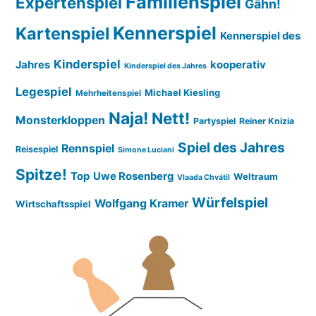
Familienspiel
Expertenspiel
Gähn!
Kennerspiel
Kartenspiel
Kennerspiel des
Kinderspiel
Jahres
kooperativ
Kinderspiel des Jahres
Legespiel
Michael Kiesling
Mehrheitenspiel
Naja!
Nett!
Monsterkloppen
Partyspiel
Reiner Knizia
Spiel des Jahres
Rennspiel
Reisespiel
Simone Luciani
Spitze!
Top
Uwe Rosenberg
Weltraum
Vlaada Chvátil
Würfelspiel
Wolfgang Kramer
Wirtschaftsspiel