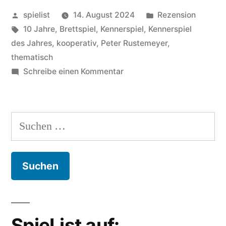
Veröffentlicht
Veröffentlicht
spielist
14. August 2024
Rezension
von
Schlagwörter:
in
10 Jahre
,
Brettspiel
,
Kennerspiel
,
Kennerspiel
des Jahres
,
kooperativ
,
Peter Rustemeyer
,
thematisch
zu
Schreibe einen Kommentar
Paleo:
Thematisch!
Suchen
nach:
SpieList auf: