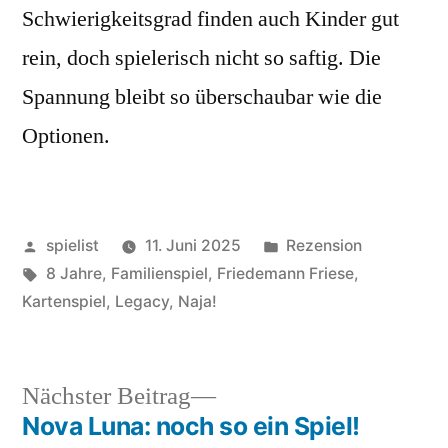
Schwierigkeitsgrad finden auch Kinder gut
rein, doch spielerisch nicht so saftig. Die
Spannung bleibt so überschaubar wie die
Optionen.
Veröffentlicht
Veröffentlicht
spielist
11. Juni 2025
Rezension
von
Schlagwörter:
in
8 Jahre
,
Familienspiel
,
Friedemann Friese
,
Kartenspiel
,
Legacy
,
Naja!
Nächster
Nächster Beitrag
Beitrag:
Nova Luna: noch so ein Spiel!