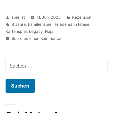
Veröffentlicht
Veröffentlicht
spielist
11. Juni 2025
Rezension
von
Schlagwörter:
in
8 Jahre
,
Familienspiel
,
Friedemann Friese
,
Kartenspiel
,
Legacy
,
Naja!
zu
Schreibe einen Kommentar
Fabelsaft:
saftlos!
Suchen
nach: