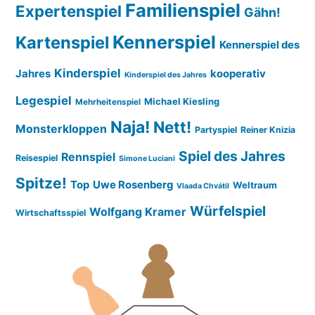
Familienspiel
Expertenspiel
Gähn!
Kennerspiel
Kartenspiel
Kennerspiel des
Kinderspiel
Jahres
kooperativ
Kinderspiel des Jahres
Legespiel
Michael Kiesling
Mehrheitenspiel
Naja!
Nett!
Monsterkloppen
Partyspiel
Reiner Knizia
Spiel des Jahres
Rennspiel
Reisespiel
Simone Luciani
Spitze!
Top
Uwe Rosenberg
Weltraum
Vlaada Chvátil
Würfelspiel
Wolfgang Kramer
Wirtschaftsspiel