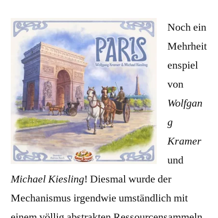
Noch
ein
Noch ein
Mehrheitenspiel!
Mehrheit
enspiel
von
Wolfgan
g
Kramer
und
Michael Kiesling
! Diesmal wurde der
Mechanismus irgendwie umständlich mit
einem völlig abstrakten Ressourcensammeln