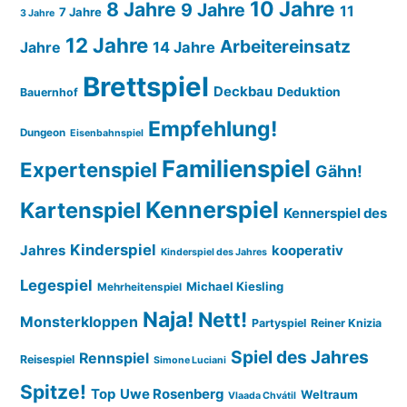
10 Jahre
8 Jahre
9 Jahre
11
7 Jahre
3 Jahre
12 Jahre
Arbeitereinsatz
14 Jahre
Jahre
Brettspiel
Deckbau
Deduktion
Bauernhof
Empfehlung!
Dungeon
Eisenbahnspiel
Familienspiel
Expertenspiel
Gähn!
Kennerspiel
Kartenspiel
Kennerspiel des
Kinderspiel
Jahres
kooperativ
Kinderspiel des Jahres
Legespiel
Michael Kiesling
Mehrheitenspiel
Naja!
Nett!
Monsterkloppen
Partyspiel
Reiner Knizia
Spiel des Jahres
Rennspiel
Reisespiel
Simone Luciani
Spitze!
Top
Uwe Rosenberg
Weltraum
Vlaada Chvátil