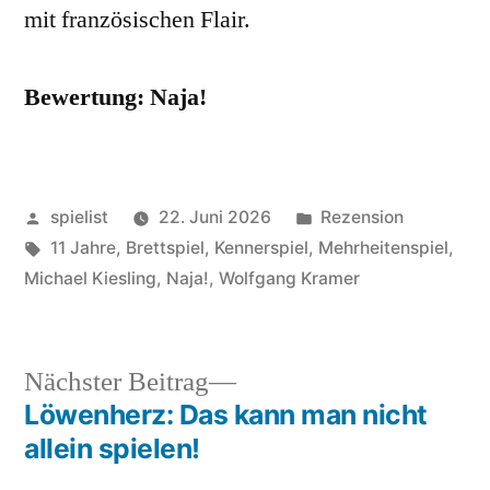
mit französischen Flair.
Bewertung: Naja!
Veröffentlicht
Veröffentlicht
spielist
22. Juni 2026
Rezension
von
Schlagwörter:
in
11 Jahre
,
Brettspiel
,
Kennerspiel
,
Mehrheitenspiel
,
Michael Kiesling
,
Naja!
,
Wolfgang Kramer
Nächster
Nächster Beitrag
Beitrag:
Löwenherz: Das kann man nicht
Beitragsnavigation
allein spielen!