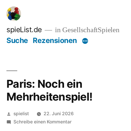
Zum
Inhalt
springen
spieList.de
in GesellschaftSpielen
Suche
Rezensionen
Paris: Noch ein
Mehrheitenspiel!
Veröffentlicht
spielist
22. Juni 2026
von
zu
Schreibe einen Kommentar
Paris: