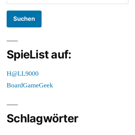
nach:
SpieList auf:
H@LL9000
BoardGameGeek
Schlagwörter