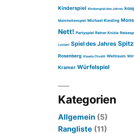
Kinderspiel
koop
Kinderspiel des Jahres
Mons
Michael Kiesling
Mehrheitenspiel
Nett!
Partyspiel
Reiner Knizia
Reisesp
Spitz
Spiel des Jahres
Luciani
Rosenberg
Weltraum
Wir
Vlaada Chvátil
Würfelspiel
Kramer
Kategorien
Allgemein
(5)
Rangliste
(11)