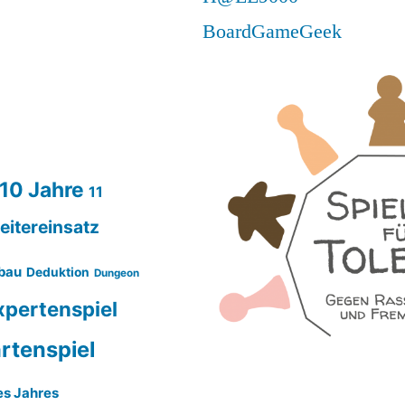
BoardGameGeek
10 Jahre
11
eitereinsatz
bau
Deduktion
Dungeon
xpertenspiel
rtenspiel
es Jahres