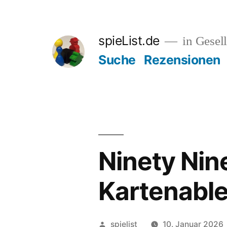
Zum
Inhalt
spieList.de
in Gesell
springen
Suche
Rezensionen
Ninety Nin
Kartenabl
Veröffentlicht
spielist
10. Januar 2026