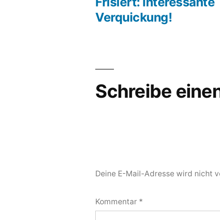
Beit
Frisiert: Interessante
Beitragsnavigation
Verquickung!
Schreibe ein
Deine E-Mail-Adresse wird nicht ve
Kommentar
*