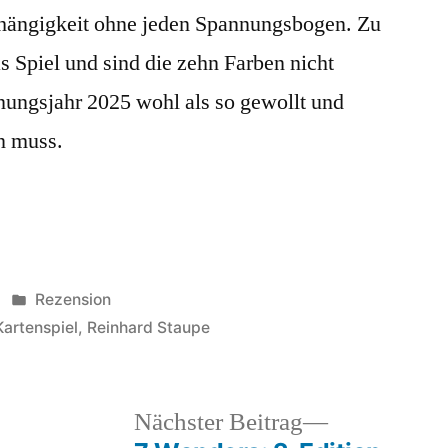
bhängigkeit ohne jeden Spannungsbogen. Zu
as Spiel und sind die zehn Farben nicht
nungsjahr 2025 wohl als so gewollt und
n muss.
Veröffentlicht
Rezension
in
Kartenspiel
,
Reinhard Staupe
heriger
Nächster
Nächster Beitrag