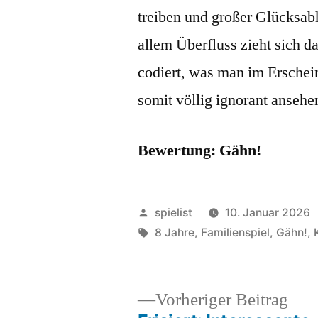
treiben und großer Glücksa
allem Überfluss zieht sich d
codiert, was man im Erschei
somit völlig ignorant ansehe
Bewertung: Gähn!
Veröffentlicht
spielist
10. Januar 2026
von
Schlagwörter:
8 Jahre
,
Familienspiel
,
Gähn!
,
Vor
Vorheriger Beitrag