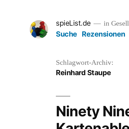
Zum
Inhalt
spieList.de
in Gesell
springen
Suche
Rezensionen
Schlagwort-Archiv:
Reinhard Staupe
Ninety Nin
Kartenabl