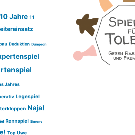
10 Jahre
11
eitereinsatz
bau
Deduktion
Dungeon
xpertenspiel
rtenspiel
es Jahres
Legespiel
erativ
Naja!
terkloppen
Rennspiel
iel
Simone
e!
Top
Uwe