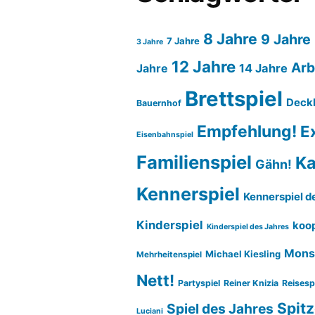
8 Jahre
9 Jahre
7 Jahre
3 Jahre
12 Jahre
Arb
14 Jahre
Jahre
Brettspiel
Deck
Bauernhof
Empfehlung!
E
Eisenbahnspiel
Familienspiel
Ka
Gähn!
Kennerspiel
Kennerspiel d
Kinderspiel
koop
Kinderspiel des Jahres
Mons
Michael Kiesling
Mehrheitenspiel
Nett!
Partyspiel
Reiner Knizia
Reisesp
Spitz
Spiel des Jahres
Luciani