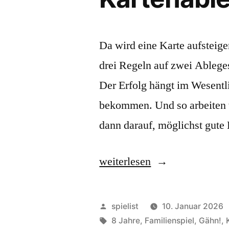
Da wird eine Karte aufsteig
drei Regeln auf zwei Ablege
Der Erfolg hängt im Wesentl
bekommen. Und so arbeiten w
dann darauf, möglichst gute
„Ninety
weiterlesen
Nine:
Mehrphasiges
Veröffentlicht
spielist
10. Januar 2026
Kartenablegen!“
von
Schlagwörter:
8 Jahre
,
Familienspiel
,
Gähn!
,