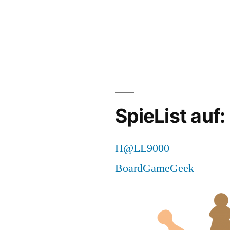
ety
:
rphasiges
tenablegen!
SpieList auf:
H@LL9000
BoardGameGeek