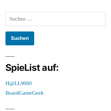
Suchen
nach:
SpieList auf:
H@LL9000
BoardGameGeek