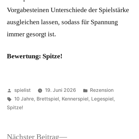
Vorgabesteinen Unterschiede der Spielstärke
ausgleichen lassen, sodass für Spannung
immer gesorgt ist.
Bewertung: Spitze!
Veröffentlicht
Veröffentlicht
spielist
19. Juni 2026
Rezension
von
Schlagwörter:
in
10 Jahre
,
Brettspiel
,
Kennerspiel
,
Legespiel
,
Spitze!
Nächster
Nächster Beitrag