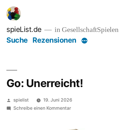
Zum
Inhalt
springen
spieList.de
in GesellschaftSpielen
Suche
Rezensionen
Go: Unerreicht!
Veröffentlicht
spielist
19. Juni 2026
von
zu
Schreibe einen Kommentar
Go:
Unerreicht!