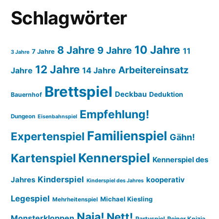
Schlagwörter
10 Jahre
8 Jahre
9 Jahre
11
7 Jahre
3 Jahre
12 Jahre
Arbeitereinsatz
14 Jahre
Jahre
Brettspiel
Deckbau
Deduktion
Bauernhof
Empfehlung!
Dungeon
Eisenbahnspiel
Familienspiel
Expertenspiel
Gähn!
Kennerspiel
Kartenspiel
Kennerspiel des
Kinderspiel
Jahres
kooperativ
Kinderspiel des Jahres
Legespiel
Michael Kiesling
Mehrheitenspiel
Naja!
Nett!
Monsterkloppen
Partyspiel
Reiner Knizia