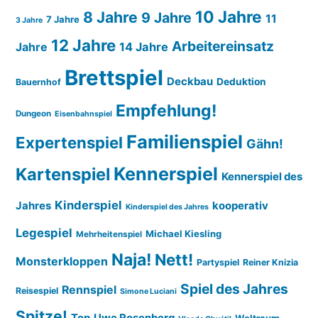
10 Jahre
8 Jahre
9 Jahre
11
7 Jahre
3 Jahre
12 Jahre
Arbeitereinsatz
14 Jahre
Jahre
Brettspiel
Deckbau
Deduktion
Bauernhof
Empfehlung!
Dungeon
Eisenbahnspiel
Familienspiel
Expertenspiel
Gähn!
Kennerspiel
Kartenspiel
Kennerspiel des
Kinderspiel
Jahres
kooperativ
Kinderspiel des Jahres
Legespiel
Michael Kiesling
Mehrheitenspiel
Naja!
Nett!
Monsterkloppen
Partyspiel
Reiner Knizia
Spiel des Jahres
Rennspiel
Reisespiel
Simone Luciani
Spitze!
Top
Uwe Rosenberg
Weltraum