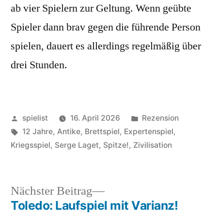
ab vier Spielern zur Geltung. Wenn geübte
Spieler dann brav gegen die führende Person
spielen, dauert es allerdings regelmäßig über
drei Stunden.
Veröffentlicht
Veröffentlicht
spielist
16. April 2026
Rezension
von
Schlagwörter:
in
12 Jahre
,
Antike
,
Brettspiel
,
Expertenspiel
,
Kriegsspiel
,
Serge Laget
,
Spitze!
,
Zivilisation
Nächster
Nächster Beitrag
Beitrag:
Toledo: Laufspiel mit Varianz!
Beitragsnavigation