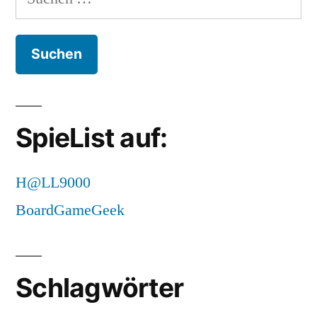
nach:
SpieList auf:
H@LL9000
BoardGameGeek
Schlagwörter