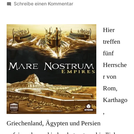
von
zu
Schreibe einen Kommentar
Mare
Nostrum
Empires:
Hier
Raffiniertes
treffen
Strategiespiel!
fünf
Herrsche
r von
Rom,
Karthago
,
Griechenland, Ägypten und Persien