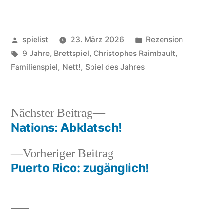
Veröffentlicht
Veröffentlicht
spielist
23. März 2026
Rezension
von
Schlagwörter:
in
9 Jahre
,
Brettspiel
,
Christophes Raimbault
,
Familienspiel
,
Nett!
,
Spiel des Jahres
Nächster
Nächster Beitrag
Beitrag:
Nations: Abklatsch!
Beitragsnavigation
Vorheriger
Vorheriger Beitrag
Beitrag:
Puerto Rico: zugänglich!