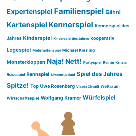
Familienspiel
Expertenspiel
Gähn!
Kennerspiel
Kartenspiel
Kennerspiel des
Kinderspiel
Jahres
kooperativ
Kinderspiel des Jahres
Legespiel
Michael Kiesling
Mehrheitenspiel
Naja!
Nett!
Monsterkloppen
Partyspiel
Reiner Knizia
Spiel des Jahres
Rennspiel
Reisespiel
Simone Luciani
Spitze!
Top
Uwe Rosenberg
Weltraum
Vlaada Chvátil
Würfelspiel
Wolfgang Kramer
Wirtschaftsspiel