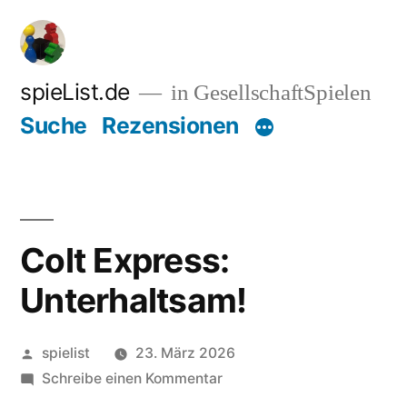
Zum
Inhalt
springen
spieList.de
in GesellschaftSpielen
Suche
Rezensionen
Colt Express:
Unterhaltsam!
Veröffentlicht
spielist
23. März 2026
von
zu
Schreibe einen Kommentar
Colt