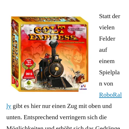
Express:
Unterhaltsam!
Statt der
vielen
Felder
auf
einem
Spielpla
n von
RoboRal
ly
gibt es hier nur einen Zug mit oben und
unten. Entsprechend verringern sich die
Möglichkeiten und erhöht sich das Gedränge.