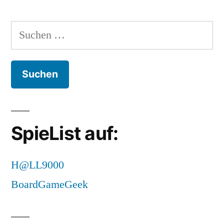
Suchen
nach:
SpieList auf:
H@LL9000
BoardGameGeek