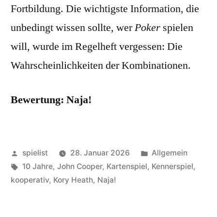
Fortbildung. Die wichtigste Information, die
unbedingt wissen sollte, wer
Poker
spielen
will, wurde im Regelheft vergessen: Die
Wahrscheinlichkeiten der Kombinationen.
Bewertung: Naja!
Veröffentlicht
Veröffentlicht
spielist
28. Januar 2026
Allgemein
von
Schlagwörter:
in
10 Jahre
,
John Cooper
,
Kartenspiel
,
Kennerspiel
,
kooperativ
,
Kory Heath
,
Naja!