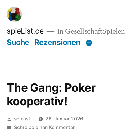
Zum
Inhalt
springen
spieList.de
in GesellschaftSpielen
Suche
Rezensionen
The Gang: Poker
kooperativ!
Veröffentlicht
spielist
28. Januar 2026
von
zu
Schreibe einen Kommentar
The