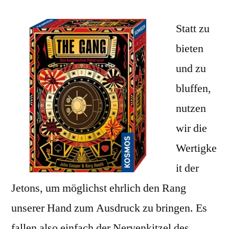
Gang:
Poker
Statt zu
kooperativ!
bieten
und zu
bluffen,
nutzen
wir die
Wertigke
it der
Jetons, um möglichst ehrlich den Rang
unserer Hand zum Ausdruck zu bringen. Es
fallen also einfach der Nervenkitzel des