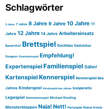
Schlagwörter
10 Jahre
8 Jahre
9 Jahre
11
7 Jahre
3 Jahre
12 Jahre
Arbeitereinsatz
14 Jahre
Jahre
Brettspiel
Deckbau
Deduktion
Bauernhof
Empfehlung!
Dungeon
Eisenbahnspiel
Familienspiel
Expertenspiel
Gähn!
Kennerspiel
Kartenspiel
Kennerspiel des
Kinderspiel
Jahres
kooperativ
Kinderspiel des Jahres
Legespiel
Michael Kiesling
Mehrheitenspiel
Naja!
Nett!
Monsterkloppen
Partyspiel
Reiner Knizia