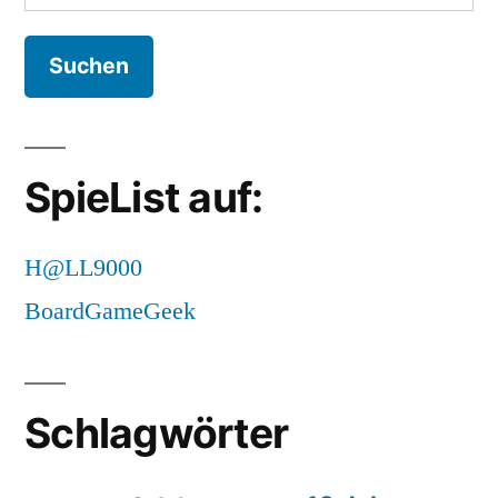
nach:
SpieList auf:
H@LL9000
BoardGameGeek
Schlagwörter