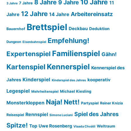
10 Jahre
8 Jahre
9 Jahre
11
7 Jahre
3 Jahre
12 Jahre
Arbeitereinsatz
14 Jahre
Jahre
Brettspiel
Deckbau
Deduktion
Bauernhof
Empfehlung!
Dungeon
Eisenbahnspiel
Familienspiel
Expertenspiel
Gähn!
Kennerspiel
Kartenspiel
Kennerspiel des
Kinderspiel
Jahres
kooperativ
Kinderspiel des Jahres
Legespiel
Michael Kiesling
Mehrheitenspiel
Naja!
Nett!
Monsterkloppen
Partyspiel
Reiner Knizia
Spiel des Jahres
Rennspiel
Reisespiel
Simone Luciani
Spitze!
Top
Uwe Rosenberg
Weltraum
Vlaada Chvátil