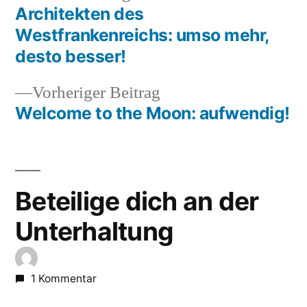
Beitrag:
Architekten des
Beitragsnavigation
Westfrankenreichs: umso mehr,
desto besser!
Vorheriger
Vorheriger Beitrag
Beitrag:
Welcome to the Moon: aufwendig!
Beteilige dich an der
Unterhaltung
1 Kommentar