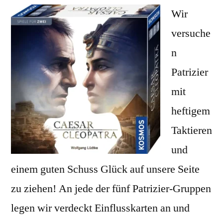
Wir
Cleopat
Karten-
versuche
Tauzieh
n
Patrizier
mit
heftigem
Taktieren
und
einem guten Schuss Glück auf unsere Seite
zu ziehen! An jede der fünf Patrizier-Gruppen
legen wir verdeckt Einflusskarten an und