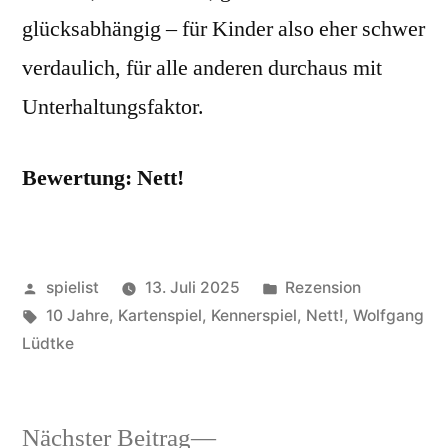
glücksabhängig – für Kinder also eher schwer
verdaulich, für alle anderen durchaus mit
Unterhaltungsfaktor.
Bewertung: Nett!
Veröffentlicht
Veröffentlicht
spielist
13. Juli 2025
Rezension
von
Schlagwörter:
in
10 Jahre
,
Kartenspiel
,
Kennerspiel
,
Nett!
,
Wolfgang
Lüdtke
Nächster
Nächster Beitrag