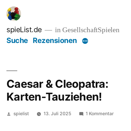
Zum
Inhalt
springen
spieList.de
in GesellschaftSpielen
Suche
Rezensionen
Caesar & Cleopatra:
Karten-Tauziehen!
Veröffentlicht
zu
spielist
13. Juli 2025
1 Kommentar
von
Caesar
&