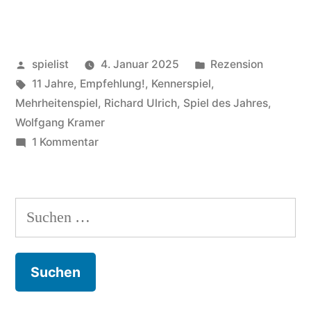
Veröffentlicht
Veröffentlicht
spielist
4. Januar 2025
Rezension
von
Schlagwörter:
in
11 Jahre
,
Empfehlung!
,
Kennerspiel
,
Mehrheitenspiel
,
Richard Ulrich
,
Spiel des Jahres
,
Wolfgang Kramer
zu
1 Kommentar
El
Grande:
Schön
Suchen
was
nach:
los!