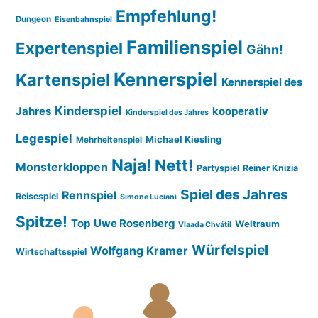
Empfehlung!
Dungeon
Eisenbahnspiel
Familienspiel
Expertenspiel
Gähn!
Kennerspiel
Kartenspiel
Kennerspiel des
Kinderspiel
Jahres
kooperativ
Kinderspiel des Jahres
Legespiel
Michael Kiesling
Mehrheitenspiel
Naja!
Nett!
Monsterkloppen
Partyspiel
Reiner Knizia
Spiel des Jahres
Rennspiel
Reisespiel
Simone Luciani
Spitze!
Top
Uwe Rosenberg
Weltraum
Vlaada Chvátil
Würfelspiel
Wolfgang Kramer
Wirtschaftsspiel