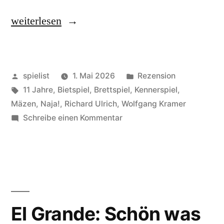
„Fürsten
weiterlesen
von
Florenz:
Veröffentlicht
Veröffentlicht
spielist
1. Mai 2026
Rezension
ausgebremst!“
von
Schlagwörter:
in
11 Jahre
,
Bietspiel
,
Brettspiel
,
Kennerspiel
,
Mäzen
,
Naja!
,
Richard Ulrich
,
Wolfgang Kramer
zu
Schreibe einen Kommentar
Fürsten
von
Florenz:
ausgebremst!
El Grande: Schön was