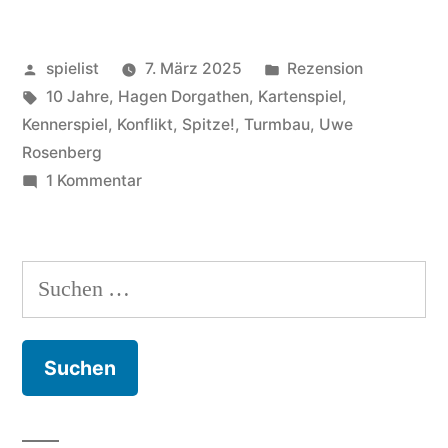
Auf
Veröffentlicht
Veröffentlicht
spielist
7. März 2025
Rezension
und
von
Schlagwörter:
in
10 Jahre
,
Hagen Dorgathen
,
Kartenspiel
,
Ab!“
Kennerspiel
,
Konflikt
,
Spitze!
,
Turmbau
,
Uwe
Rosenberg
zu
1 Kommentar
Babel:
ein
Auf
Suchen
und
nach:
Ab!