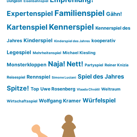
Dungeon
Eisenbahnspiel
Familienspiel
Expertenspiel
Gähn!
Kennerspiel
Kartenspiel
Kennerspiel des
Kinderspiel
Jahres
kooperativ
Kinderspiel des Jahres
Legespiel
Michael Kiesling
Mehrheitenspiel
Naja!
Nett!
Monsterkloppen
Partyspiel
Reiner Knizia
Spiel des Jahres
Rennspiel
Reisespiel
Simone Luciani
Spitze!
Top
Uwe Rosenberg
Weltraum
Vlaada Chvátil
Würfelspiel
Wolfgang Kramer
Wirtschaftsspiel