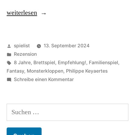
„Small
weiterlesen
World:
Hauen
Veröffentlicht
spielist
13. September 2024
und
von
Veröffentlicht
Rezension
Stechen!“
in
Schlagwörter:
8 Jahre
,
Brettspiel
,
Empfehlung!
,
Familienspiel
,
Fantasy
,
Monsterkloppen
,
Philippe Keyaertes
zu
Schreibe einen Kommentar
Small
World:
Hauen
Suchen
und
nach:
Stechen!