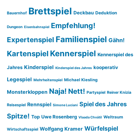
Brettspiel
Deckbau
Deduktion
Bauernhof
Empfehlung!
Dungeon
Eisenbahnspiel
Familienspiel
Expertenspiel
Gähn!
Kennerspiel
Kartenspiel
Kennerspiel des
Kinderspiel
Jahres
kooperativ
Kinderspiel des Jahres
Legespiel
Michael Kiesling
Mehrheitenspiel
Naja!
Nett!
Monsterkloppen
Partyspiel
Reiner Knizia
Spiel des Jahres
Rennspiel
Reisespiel
Simone Luciani
Spitze!
Top
Uwe Rosenberg
Weltraum
Vlaada Chvátil
Würfelspiel
Wolfgang Kramer
Wirtschaftsspiel