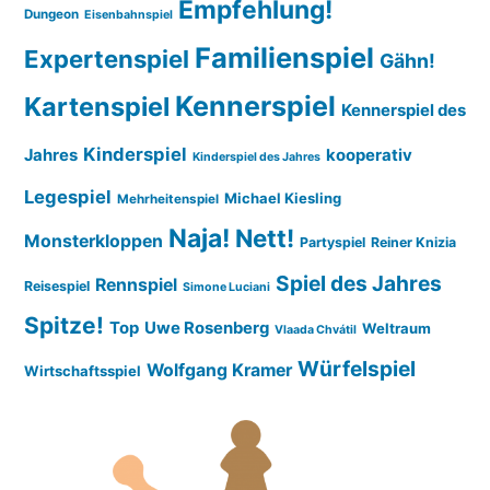
Empfehlung!
Dungeon
Eisenbahnspiel
Familienspiel
Expertenspiel
Gähn!
Kennerspiel
Kartenspiel
Kennerspiel des
Kinderspiel
Jahres
kooperativ
Kinderspiel des Jahres
Legespiel
Michael Kiesling
Mehrheitenspiel
Naja!
Nett!
Monsterkloppen
Partyspiel
Reiner Knizia
Spiel des Jahres
Rennspiel
Reisespiel
Simone Luciani
Spitze!
Top
Uwe Rosenberg
Weltraum
Vlaada Chvátil
Würfelspiel
Wolfgang Kramer
Wirtschaftsspiel