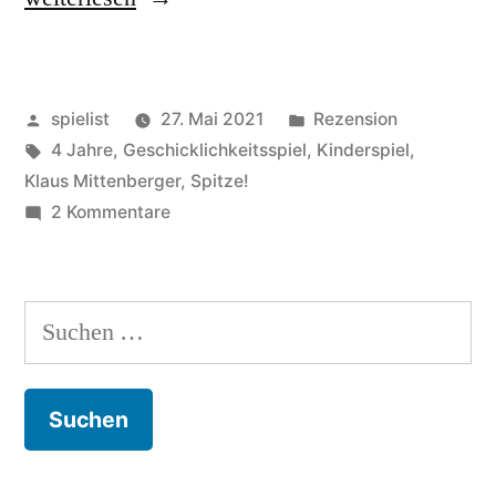
auf
Tier“
Veröffentlicht
Veröffentlicht
spielist
27. Mai 2021
Rezension
von
Schlagwörter:
in
4 Jahre
,
Geschicklichkeitsspiel
,
Kinderspiel
,
Klaus Mittenberger
,
Spitze!
zu
2 Kommentare
Tier
auf
Tier
Suchen
nach: