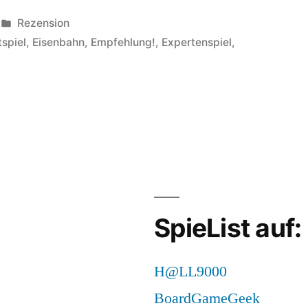
Veröffentlicht
Rezension
in
tspiel
,
Eisenbahn
,
Empfehlung!
,
Expertenspiel
,
sian
imate
roads:
bstbelohnungsorgie!
SpieList auf:
H@LL9000
BoardGameGeek