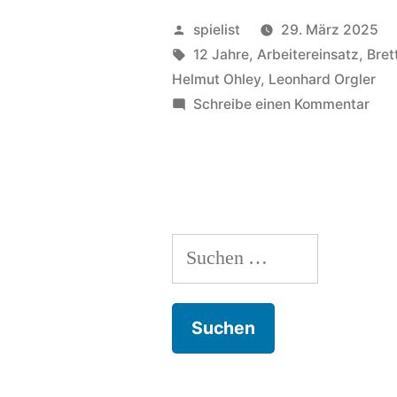
Ultimate
Veröffentlicht
spielist
29. März 2025
Railroads:
von
Schlagwörter:
12 Jahre
,
Arbeitereinsatz
,
Bret
Helmut Ohley
,
Leonhard Orgler
Selbstbelohnungsorgie!“
zu
Schreibe einen Kommentar
Rus
&
Ult
Rail
Sel
Suchen
nach: