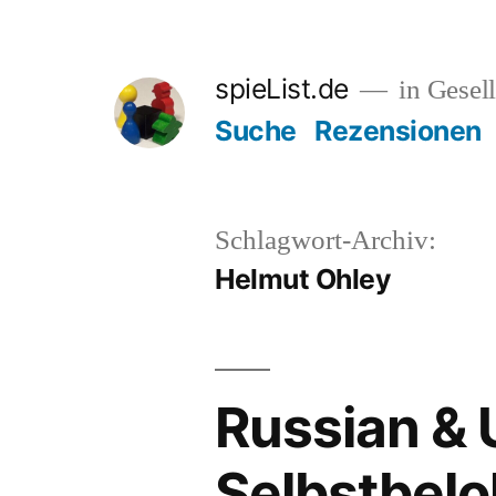
Zum
Inhalt
spieList.de
in Gesell
springen
Suche
Rezensionen
Schlagwort-Archiv:
Helmut Ohley
Russian & 
Selbstbel