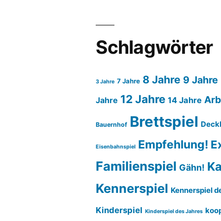
Schlagwörter
8 Jahre
9 Jahre
7 Jahre
3 Jahre
12 Jahre
Arb
14 Jahre
Jahre
Brettspiel
Deck
Bauernhof
Empfehlung!
E
Eisenbahnspiel
Familienspiel
Ka
Gähn!
Kennerspiel
Kennerspiel d
Kinderspiel
koop
Kinderspiel des Jahres