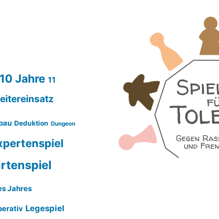
10 Jahre
11
eitereinsatz
bau
Deduktion
Dungeon
xpertenspiel
rtenspiel
es Jahres
Legespiel
erativ