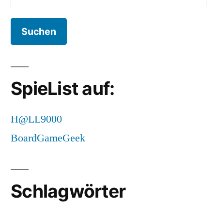
nach:
SpieList auf:
H@LL9000
BoardGameGeek
Schlagwörter