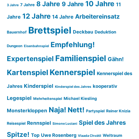
10 Jahre
8 Jahre
9 Jahre
11
7 Jahre
3 Jahre
12 Jahre
Arbeitereinsatz
14 Jahre
Jahre
Brettspiel
Deckbau
Deduktion
Bauernhof
Empfehlung!
Dungeon
Eisenbahnspiel
Familienspiel
Expertenspiel
Gähn!
Kennerspiel
Kartenspiel
Kennerspiel des
Kinderspiel
Jahres
kooperativ
Kinderspiel des Jahres
Legespiel
Michael Kiesling
Mehrheitenspiel
Naja!
Nett!
Monsterkloppen
Partyspiel
Reiner Knizia
Spiel des Jahres
Rennspiel
Reisespiel
Simone Luciani
Spitze!
Top
Uwe Rosenberg
Weltraum
Vlaada Chvátil