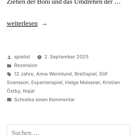
Ziehen der Boni und das Umdrehen der …
„Revive:
weiterlesen
Unelegant!“
Veröffentlicht
spielist
2. September 2025
von
Veröffentlicht
Rezension
in
Schlagwörter:
12 Jahre
,
Anna Wermlund
,
Brettspiel
,
Eilif
Svensson
,
Expertenspiel
,
Helge Meissner
,
Kristian
Östby
,
Naja!
zu
Schreibe einen Kommentar
Revive:
Unelegant!
Suchen