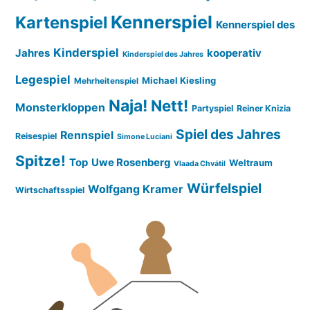
Kennerspiel
Kartenspiel
Kennerspiel des
Kinderspiel
Jahres
kooperativ
Kinderspiel des Jahres
Legespiel
Michael Kiesling
Mehrheitenspiel
Naja!
Nett!
Monsterkloppen
Partyspiel
Reiner Knizia
Spiel des Jahres
Rennspiel
Reisespiel
Simone Luciani
Spitze!
Top
Uwe Rosenberg
Weltraum
Vlaada Chvátil
Würfelspiel
Wolfgang Kramer
Wirtschaftsspiel