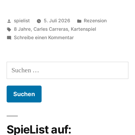
Klo-
Veröffentlicht
Veröffentlicht
spielist
5. Juli 2026
Rezension
Humor!“
von
Schlagwörter:
in
8 Jahre
,
Carles Carreras
,
Kartenspiel
zu
Schreibe einen Kommentar
La
Cuenta:
Klo-
Suchen
Humor!
nach:
SpieList auf: